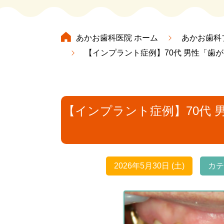
あかお歯科医院
ホーム
あかお歯科
【インプラント症例】70代 男性「
虫歯治療
根管治
【インプラント症例】70代
マウスピース矯正
セラミック
2026年5月30日 (土)
カテ
マタニティ