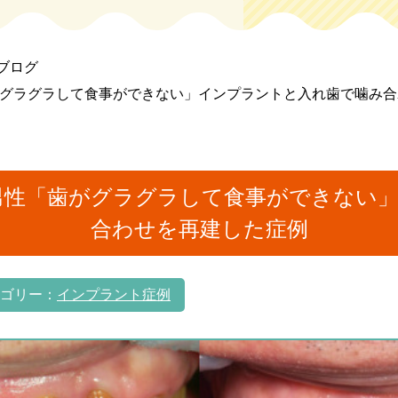
小児歯科
小児矯正
ブログ
歯がグラグラして食事ができない」インプラントと入れ歯で噛み
療
歯周病治療
予防歯科
ホワイトニング
インプラント
 男性「歯がグラグラして食事ができない
治療
ホワイトニング
インプラント治療
義
合わせを再建した症例
マタニティ歯科
アクティブシ
ゴリー：
インプラント症例
マウ
小児矯正無料相談
歯科
アクティブシニア