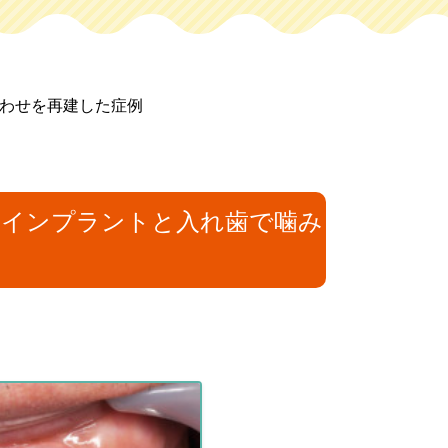
マウスピース矯正
セラミック治療
合わせを再建した症例
小児歯科
小児矯正
治療
義歯・入れ歯
訪問歯科診療
」インプラントと入れ歯で噛み
歯・入れ歯
訪問歯科診療
マウスピース矯正
小児矯正
無料相談
ニア
無料相談
スピース矯正
無料相談