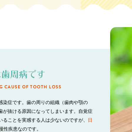
小児歯科
小児矯正
療
歯周病治療
予防歯科
ホワイトニング
インプラント
治療
ホワイトニング
インプラント治療
義
は歯周病です
マタニティ歯科
アクティブシ
G CAUSE OF TOOTH LOSS
マウ
小児矯正無料相談
感染症です。歯の周りの組織（歯肉や顎の
歯科
アクティブシニア
歯が抜ける原因になってしまいます。自覚症
いることを実感する人は少ないのですが、
日
慢性疾患なのです。