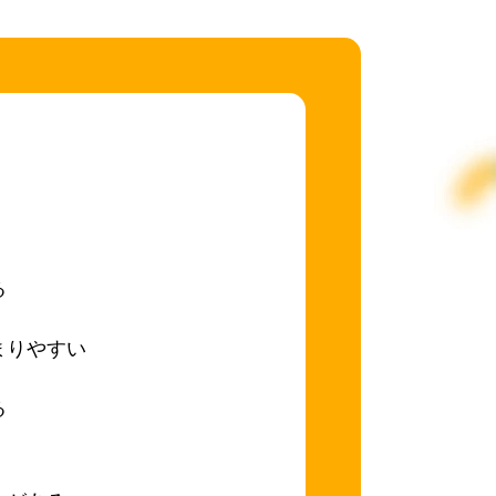
る
まりやすい
る