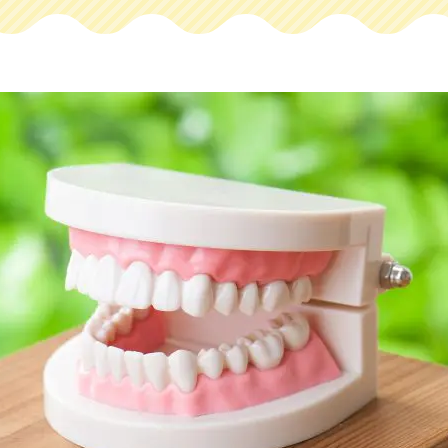
マウスピース矯正
セラミック治療
小児歯科
小児矯正
治療
義歯・入れ歯
訪問歯科診療
歯・入れ歯
訪問歯科診療
マウスピース矯正
小児矯正
無料相談
ニア
無料相談
スピース矯正
無料相談