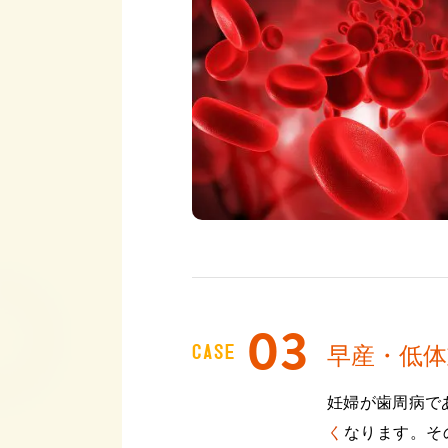
CASE
早産・低体
妊婦が歯周病で
く
なります。そ