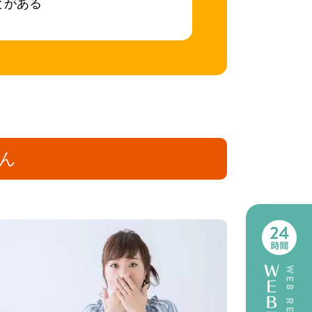
とがある
ん