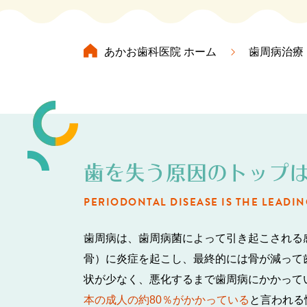
あかお歯科医院
ホーム
歯周病治療
虫歯治療
根管治
マウスピース矯正
セラミック
歯を失う原因の
トップ
PERIODONTAL DISEASE IS
THE LEADIN
歯周病は、歯周病菌によって引き起こされる
マタニティ
骨）に炎症を起こし、最終的には骨が減って
状が少なく、悪化するまで歯周病にかかって
本の成人の約80％がかかっている
と言われる