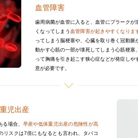
血管障害
歯周病菌が血管に入ると、血管にプラークが
くなってしまう
血管障害が起きやすくなりま
ってしまう脳梗塞や、心臓を取り巻く冠動脈
動かす心筋の一部が壊死してしまう心筋梗塞
って胸痛を引き起こす狭心症などが発症しや
意が必要です。
重児出産
ある場合、
早産や低体重児出産の危険性が高
のリスクは7倍にもなるとも言われ、タバコ