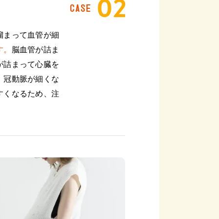
CASE
溜まって血管が細
す。
脳血管が詰ま
が詰まって心臓を
、冠動脈が細くな
すくなるため、注