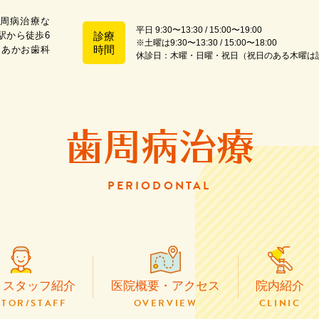
周病治療な
平日 9:30〜13:30 / 15:00〜19:00
駅から徒歩6
診療
※土曜は9:30〜13:30 / 15:00〜18:00
時間
 あかお歯科
休診日：木曜・日曜・祝日（祝日のある木曜は
ホーム
医院概要・アクセス
歯周病治療
PERIODONTAL
虫歯治療
根管治療
・スタッフ紹介
医院概要・アクセス
院内紹介
TOR/STAFF
OVERVIEW
CLINIC