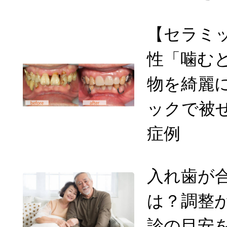
【セラミッ
性「噛む
物を綺麗
ックで被
症例
入れ歯が
は？調整
診の目安