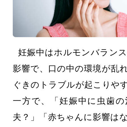
虫歯治療
妊娠中はホルモンバランス
影響で、口の中の環境が乱
ぐきのトラブルが起こりや
一方で、「妊娠中に虫歯の
歯周病治療
予防歯科
夫？」「赤ちゃんに影響は