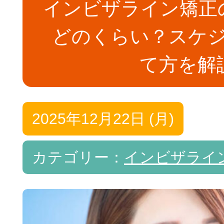
インビザライン矯正
ホワイトニング
インプラント
どのくらい？スケ
て方を解
2025年12月22日 (月)
カテゴリー：
インビザライ
訪問歯科診療
マタニティ