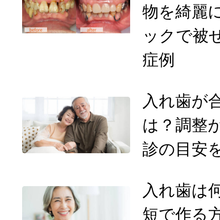
物を綺麗
ックで被
症例
入れ歯が
は？調整
診の目安
入れ歯は
短で作る