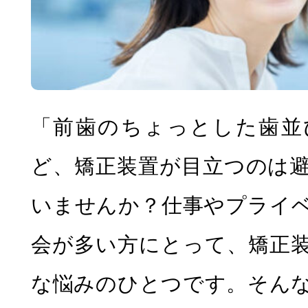
虫歯治療
「前歯のちょっとした歯並
ど、矯正装置が目立つのは
いませんか？仕事やプライ
会が多い方にとって、矯正
歯周病治療
予防歯科
な悩みのひとつです。そん